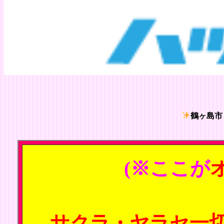
鶴ヶ島市
(※ここが
サクラ・ヤラセ一