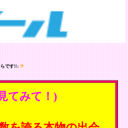
です!!↓
見てみて！)
数を誇る本物の出会