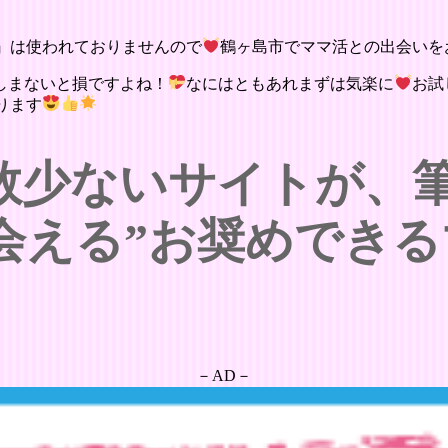
』は使われておりませんので
鶴ヶ島市でママ活との出会いを
しまないと損ですよね！
なにはともあれまずは気楽に
お試
ります
数少ないサイトが、
会える”お奨めできる
－AD－