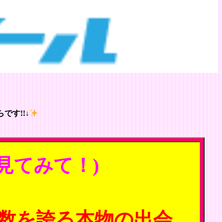
です!!↓
見てみて！)
数を誇る本物の出会