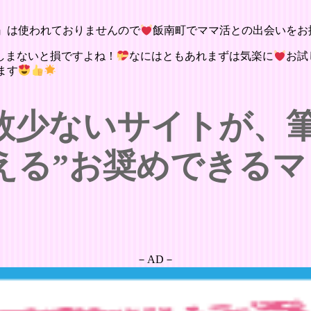
』は使われておりませんので
飯南町でママ活との出会いをお
しまないと損ですよね！
なにはともあれまずは気楽に
お試
ます
数少ないサイトが、
える”お奨めできるマ
－AD－