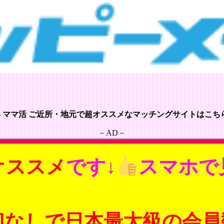
– ママ活 ご近所・地元で超オススメなマッチングサイトはこちら
－AD－
オススメ
です↓
スマホで
切なしで日本最大級の会員