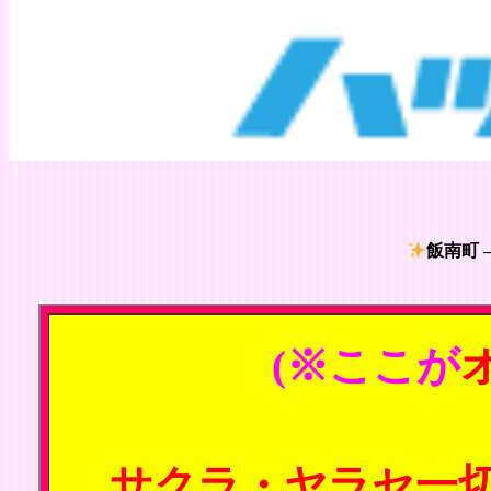
飯南町 
(※ここが
サクラ・ヤラセ一