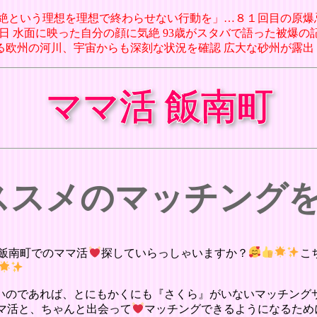
兵器廃絶という理想を理想で終わらせない行動を」…８１回目の原爆
月06日 水面に映った自分の顔に気絶 93歳がスタバで語った被爆の記
がる欧州の河川、宇宙からも深刻な状況を確認 広大な砂州が露出（CNN.c
ママ活 飯南町
オススメのマッチング
飯南町でのママ活
探していらっしゃいますか？
こ
いのであれば、とにもかくにも『さくら』がいないマッチング
マ活と、ちゃんと出会って
マッチングできるようになるため