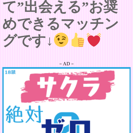
て”出会える”お奨
めできるマッチン
グです↓
－AD－