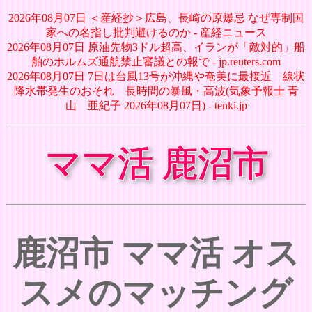
2026年08月07日 ＜産経抄＞広島、長崎の原爆忌 なぜ専制国
家への名指し批判避けるのか - 産経ニュース
2026年08月07日 原油先物3ドル超高、イランが「敵対的」船
舶のホルムズ通航禁止審議との報で - jp.reuters.com
2026年08月07日 7日は台風13号が沖縄や奄美に最接近 線状
降水帯発生のおそれ 長時間の暴風・高波(気象予報士 青
山 亜紀子 2026年08月07日) - tenki.jp
ママ活 鹿沼市
鹿沼市 ママ活 オス
スメのマッチング