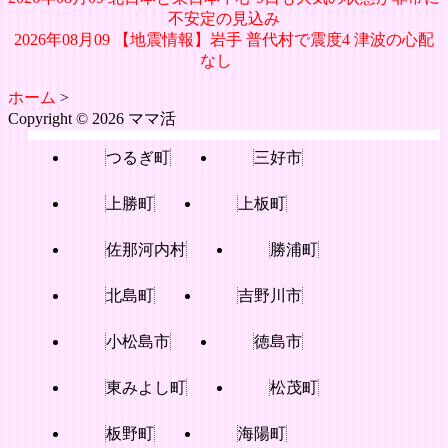
不安定の見込み
2026年08月09 【地震情報】岩手 普代村で震度4 津波の心配
なし
ホーム
>
Copyright © 2026 ママ活
つるぎ町
三好市
上勝町
上板町
佐那河内村
勝浦町
北島町
吉野川市
小松島市
徳島市
東みよし町
松茂町
板野町
海陽町