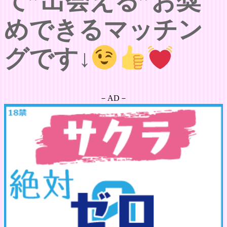
て”出会える”お奨
めできるマッチン
グです↓
－AD－