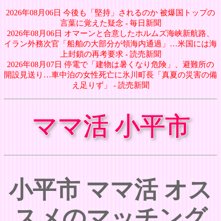
2026年08月06日 今後も「堅持」されるのか 被爆国トップの
言葉に覚えた疑念 - 毎日新聞
2026年08月06日 オマーンと合意したホルムズ海峡新航路、
イラン外務次官「船舶の大部分が領海内通過」…米国には海
上封鎖の再考要求 - 読売新聞
2026年08月07日 停電で「建物は暑くなり危険」、避難所の
開設見送り…車中泊の女性死亡に氷川町長「真夏の災害の備
え足りず」 - 読売新聞
ママ活 小平市
小平市 ママ活 オス
スメのマッチング