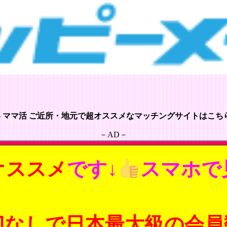
– ママ活 ご近所・地元で超オススメなマッチングサイトはこちら
－AD－
オススメ
です↓
スマホで
切なしで日本最大級の会員