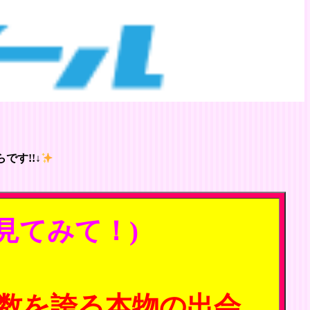
です!!↓
見てみて！)
数を誇る本物の出会