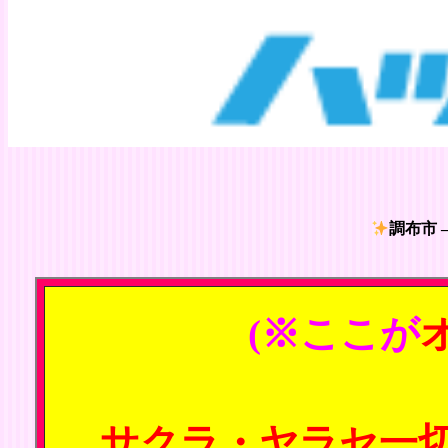
調布市 
(※ここが
サクラ・ヤラセ一