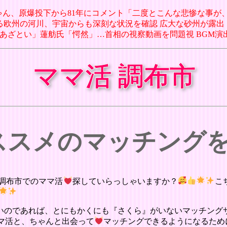
ロちゃん、原爆投下から81年にコメント「二度とこんな悲惨な事が、
欧州の河川、宇宙からも深刻な状況を確認 広大な砂州が露出（CNN.co.jp
ル氏「あざとい」蓮舫氏「愕然」…首相の視察動画を問題視 BGM演
ママ活 調布市
オススメのマッチング
調布市でのママ活
探していらっしゃいますか？
こ
いのであれば、とにもかくにも『さくら』がいないマッチング
マ活と、ちゃんと出会って
マッチングできるようになるため