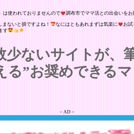
』は使われておりませんので
調布市でママ活との出会いをお
しまないと損ですよね！
なにはともあれまずは気楽に
お試
ます
数少ないサイトが、
える”お奨めできるマ
－AD－