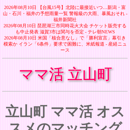
2026年08月10日 【台風15号】北陸に最接近いつ…新潟・富
山・石川・福井の予想雨量一覧 警報級の大雨、暴風おそれ -
福井新聞社
2026年08月10日 琵琶湖三市同時花火大会 チケット販売する
も中止発表 滋賀3市は関与を否定 - テレ朝NEWS
2026年08月10日 米国「核合意なし」で「勝利宣言」幕引き
模索か イラン「6条件」要求で困難に、米紙報道 - 産経ニュ
ース
ママ活 立山町
立山町 ママ活 オス
スメのマッチング