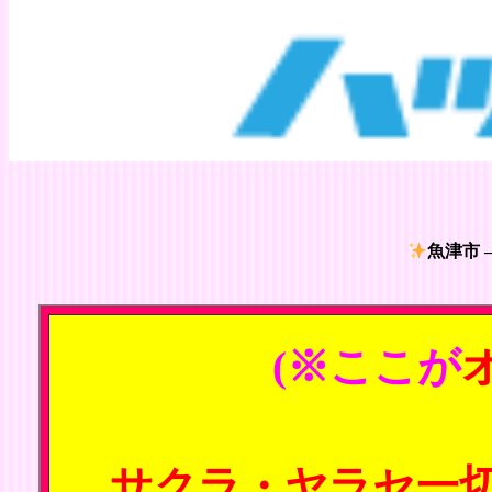
魚津市 
(※ここが
サクラ・ヤラセ一