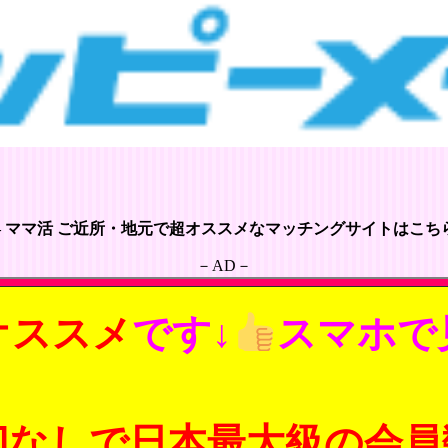
– ママ活 ご近所・地元で超オススメなマッチングサイトはこちら
－AD－
オススメ
です↓
スマホで
切なしで日本最大級の会員