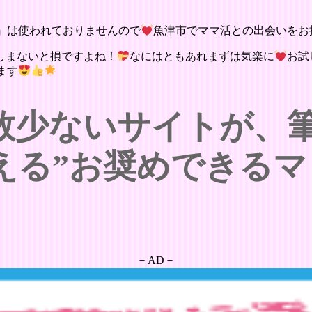
』は使われておりませんので
魚津市でママ活との出会いをお
しまないと損ですよね！
なにはともあれまずは気楽に
お試
ます
数少ないサイトが、
える”お奨めできるマ
－AD－