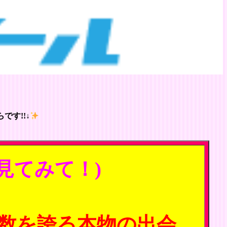
です!!↓
見てみて！)
数を誇る本物の出会