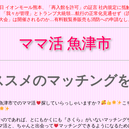
月08日 イオンモール熊本、「再入館を許可」の証言 社内規定に抵触
航路、「我々が管理」とトランプ大統領…航行の正常化見通せず（読売新
時花火大会」は開催されるのか…有料観覧券販売も消防への申請なし
ママ活 魚津市
オススメのマッチング
魚津市でのママ活
探していらっしゃいますか？
こ
いのであれば、とにもかくにも『さくら』がいないマッチング
マ活と、ちゃんと出会って
マッチングできるようになるため