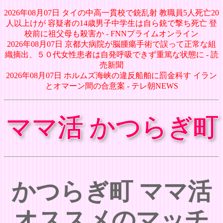
2026年08月07日 タイの中高一貫校で銃乱射 教職員5人死亡20
人以上けが 容疑者の14歳男子中学生は自ら銃で撃ち死亡 登
校前に祖父母も殺害か - FNNプライムオンライン
2026年08月07日 京都大病院が脳腫瘍手術で誤って正常な組
織摘出、５０代女性患者は自発呼吸できず重篤な状態に - 読
売新聞
2026年08月07日 ホルムズ海峡の違反船舶に罰金科す イラン
とオマーン間の合意案 - テレ朝NEWS
ママ活 かつらぎ町
かつらぎ町 ママ活
オススメのマッチ