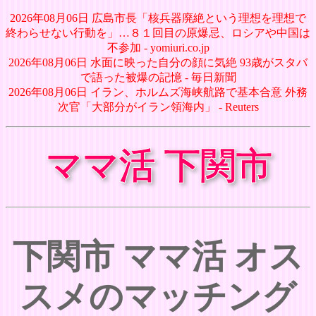
2026年08月06日 広島市長「核兵器廃絶という理想を理想で
終わらせない行動を」…８１回目の原爆忌、ロシアや中国は
不参加 - yomiuri.co.jp
2026年08月06日 水面に映った自分の顔に気絶 93歳がスタバ
で語った被爆の記憶 - 毎日新聞
2026年08月06日 イラン、ホルムズ海峡航路で基本合意 外務
次官「大部分がイラン領海内」 - Reuters
ママ活 下関市
下関市 ママ活 オス
スメのマッチング