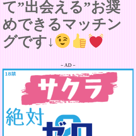
て”出会える”お奨
めできるマッチン
グです↓
－AD－