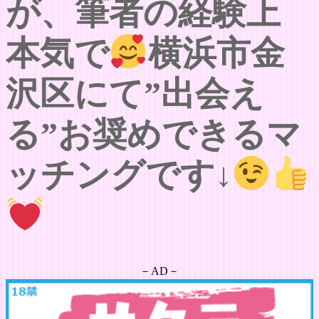
が、筆者の経験上
本気で
横浜市金
沢区にて”出会え
る”お奨めできるマ
ッチングです↓
－AD－