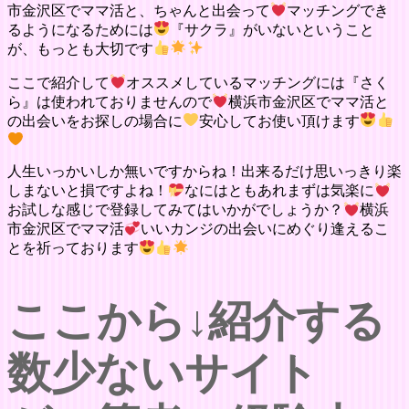
市金沢区でママ活と、ちゃんと出会って
マッチングでき
るようになるためには
『サクラ』がいないということ
が、もっとも大切です
ここで紹介して
オススメしているマッチングには『さく
ら』は使われておりませんので
横浜市金沢区でママ活と
の出会いをお探しの場合に
安心してお使い頂けます
人生いっかいしか無いですからね！出来るだけ思いっきり楽
しまないと損ですよね！
なにはともあれまずは気楽に
お試しな感じで登録してみてはいかがでしょうか？
横浜
市金沢区でママ活
いいカンジの出会いにめぐり逢えるこ
とを祈っております
ここから↓紹介する
数少ないサイト