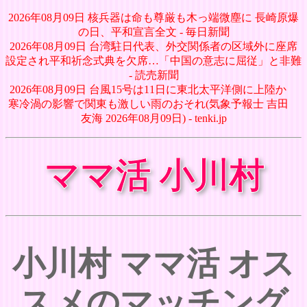
2026年08月09日 核兵器は命も尊厳も木っ端微塵に 長崎原爆
の日、平和宣言全文 - 毎日新聞
2026年08月09日 台湾駐日代表、外交関係者の区域外に座席
設定され平和祈念式典を欠席…「中国の意志に屈従」と非難
- 読売新聞
2026年08月09日 台風15号は11日に東北太平洋側に上陸か
寒冷渦の影響で関東も激しい雨のおそれ(気象予報士 吉田
友海 2026年08月09日) - tenki.jp
ママ活 小川村
小川村 ママ活 オス
スメのマッチング