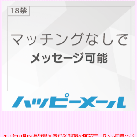
2026年08月09 長野県知事選挙 現職の阿部守一氏の5回目の当