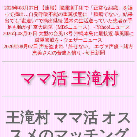
2026年08月07日 【速報】脳腫瘍手術で「正常な組織」を誤
って摘出…自発呼吸不能の重篤状態に 「腫瘍でない」結果
出ても“勘違い”で摘出継続 通常の生活送っていた患者が手
足も動かず 京大病院（MBSニュース） - Yahoo!ニュース
2026年08月07日 大型の台風13号 沖縄本島に最接近 暴風雨に
厳重警戒を - ウェザーニュース
2026年08月07日 声を盗まれ「許せない」 エヴァ声優・緒方
恵美さんの苦痛と憤り - 毎日新聞
ママ活 王滝村
王滝村 ママ活 オス
スメのマッチング