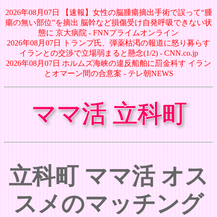
2026年08月07日 【速報】女性の脳腫瘍摘出手術で誤って“腫
瘍の無い部位”を摘出 脳幹など損傷受け自発呼吸できない状
態に 京大病院 - FNNプライムオンライン
2026年08月07日 トランプ氏、弾薬枯渇の報道に怒り募らす
イランとの交渉で立場弱まると懸念(1/2) - CNN.co.jp
2026年08月07日 ホルムズ海峡の違反船舶に罰金科す イラン
とオマーン間の合意案 - テレ朝NEWS
ママ活 立科町
立科町 ママ活 オス
スメのマッチング