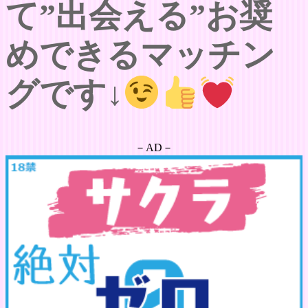
て”出会える”お奨
めできるマッチン
グです↓
－AD－